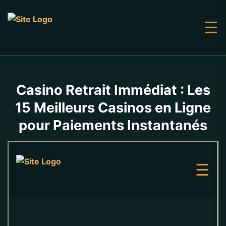
☰
Casino Retrait Immédiat : Les
15 Meilleurs Casinos en Ligne
pour Paiements Instantanés