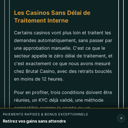
PAIEMENTS RAPIDES & BONUS EXCEPTIONNELS
×
Retirez vos gains sans attendre