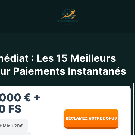
édiat : Les 15 Meilleurs
our Paiements Instantanés