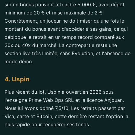
sur un bonus pouvant atteindre 5 000 €, avec dépôt
minimum de 20 € et mise maximale de 2 €.
Concrètement, un joueur ne doit miser qu'une fois le
montant du bonus avant d'accéder à ses gains, ce qui
débloque le retrait en un temps record comparé aux
30x ou 40x du marché. La contrepartie reste une
section live très limitée, sans Evolution, et l'absence de
mode démo.
4. Uspin
Plus récent du lot, Uspin a ouvert en 2026 sous
l'enseigne Prime Web Ops SRL et la licence Anjouan.
Nous lui avons donné 7,5/10. Les retraits passent par
Visa, carte et Bitcoin, cette dernière restant l'option la
plus rapide pour récupérer ses fonds.