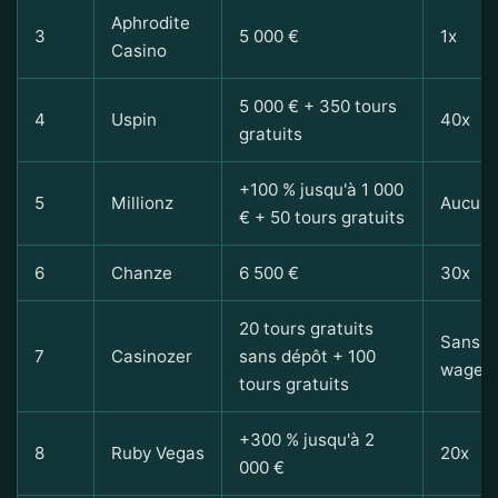
Aphrodite
3
5 000 €
1x
Casino
5 000 € + 350 tours
4
Uspin
40x
gratuits
+100 % jusqu'à 1 000
5
Millionz
Aucun
€ + 50 tours gratuits
6
Chanze
6 500 €
30x
20 tours gratuits
Sans
7
Casinozer
sans dépôt + 100
wager
tours gratuits
+300 % jusqu'à 2
8
Ruby Vegas
20x
000 €