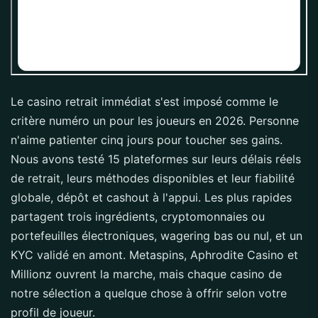
Le casino retrait immédiat s'est imposé comme le
critère numéro un pour les joueurs en 2026. Personne
n'aime patienter cinq jours pour toucher ses gains.
Nous avons testé 15 plateformes sur leurs délais réels
de retrait, leurs méthodes disponibles et leur fiabilité
globale, dépôt et cashout à l'appui. Les plus rapides
partagent trois ingrédients, cryptomonnaies ou
portefeuilles électroniques, wagering bas ou nul, et un
KYC validé en amont. Metaspins, Aphrodite Casino et
Millionz ouvrent la marche, mais chaque casino de
notre sélection a quelque chose à offrir selon votre
profil de joueur.