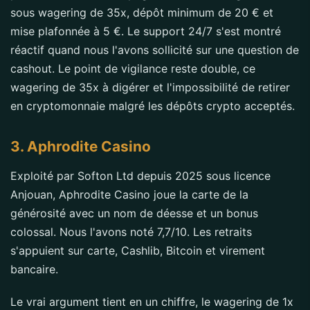
sous wagering de 35x, dépôt minimum de 20 € et
mise plafonnée à 5 €. Le support 24/7 s'est montré
réactif quand nous l'avons sollicité sur une question de
cashout. Le point de vigilance reste double, ce
wagering de 35x à digérer et l'impossibilité de retirer
en cryptomonnaie malgré les dépôts crypto acceptés.
3. Aphrodite Casino
Exploité par Softon Ltd depuis 2025 sous licence
Anjouan, Aphrodite Casino joue la carte de la
générosité avec un nom de déesse et un bonus
colossal. Nous l'avons noté 7,7/10. Les retraits
s'appuient sur carte, Cashlib, Bitcoin et virement
bancaire.
Le vrai argument tient en un chiffre, le wagering de 1x