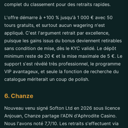
complet du classement pour des retraits rapides.
L'offre démarre à +100 % jusqu'à 1 000 € avec 50
tours gratuits, et surtout aucun wagering n'est
appliqué. C'est l'argument retrait par excellence,
puisque les gains issus du bonus deviennent retirables
sans condition de mise, dès le KYC validé. Le dépôt
minimum reste de 20 € et la mise maximale de 5 €. Le
support s'est révélé très professionnel, le programme
VIP avantageux, et seule la fonction de recherche du
catalogue mériterait un coup de polish.
6. Chanze
Nouveau venu signé Softon Ltd en 2026 sous licence
Anjouan, Chanze partage l'ADN d'Aphrodite Casino.
Nous l'avons noté 7,7/10. Les retraits s'effectuent via