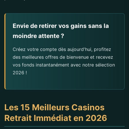
Envie de retirer vos gains sans la
moindre attente ?
Créez votre compte dès aujourd'hui, profitez
des meilleures offres de bienvenue et recevez
vos fonds instantanément avec notre sélection
2026 !
Les 15 Meilleurs Casinos
Retrait Immédiat en 2026