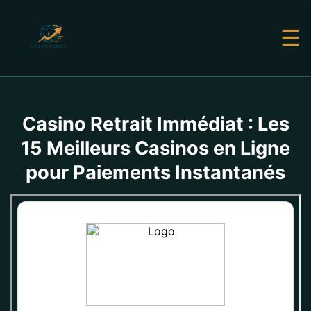
☰
Casino Retrait Immédiat : Les
15 Meilleurs Casinos en Ligne
pour Paiements Instantanés