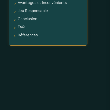
Avantages et Inconvénients
Jeu Responsable
Conclusion
FAQ
Références