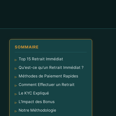
SOMMAIRE
Top 15 Retrait Immédiat
Qu'est-ce qu'un Retrait Immédiat ?
Méthodes de Paiement Rapides
Comment Effectuer un Retrait
Le KYC Expliqué
L'Impact des Bonus
Notre Méthodologie