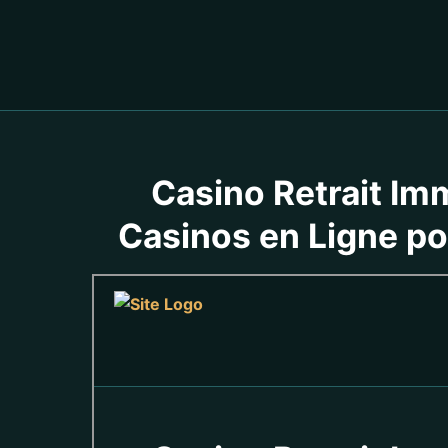
Casino Retrait Imm
Casinos en Ligne p