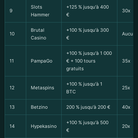
Slots
+125 % jusqu'à 400
9
30x
Hammer
€
Brutal
+100 % jusqu'à 300
10
Aucun
Casino
€
+100 % jusqu'à 1 000
11
PampaGo
€ + 100 tours
35x
gratuits
+100 % jusqu'à 1
12
Metaspins
25x
BTC
13
Betzino
200 % jusqu'à 200 €
40x
+100 % jusqu'à 500
14
Hypekasino
20x
€