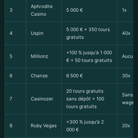
Aphrodite
3
5 000 €
1x
Casino
5 000 € + 350 tours
4
Uspin
40x
gratuits
+100 % jusqu'à 1 000
5
Millionz
Aucun
€ + 50 tours gratuits
6
Chanze
6 500 €
30x
20 tours gratuits
Sans
7
Casinozer
sans dépôt + 100
wager
tours gratuits
+300 % jusqu'à 2
8
Ruby Vegas
20x
000 €