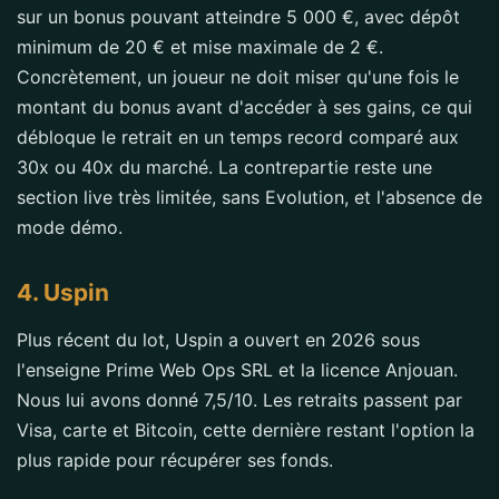
sur un bonus pouvant atteindre 5 000 €, avec dépôt
minimum de 20 € et mise maximale de 2 €.
Concrètement, un joueur ne doit miser qu'une fois le
montant du bonus avant d'accéder à ses gains, ce qui
débloque le retrait en un temps record comparé aux
30x ou 40x du marché. La contrepartie reste une
section live très limitée, sans Evolution, et l'absence de
mode démo.
4. Uspin
Plus récent du lot, Uspin a ouvert en 2026 sous
l'enseigne Prime Web Ops SRL et la licence Anjouan.
Nous lui avons donné 7,5/10. Les retraits passent par
Visa, carte et Bitcoin, cette dernière restant l'option la
plus rapide pour récupérer ses fonds.