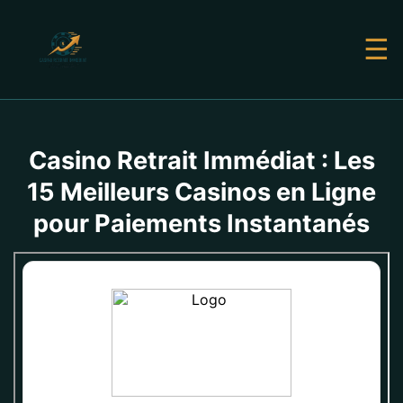
☰
Casino Retrait Immédiat : Les
15 Meilleurs Casinos en Ligne
pour Paiements Instantanés