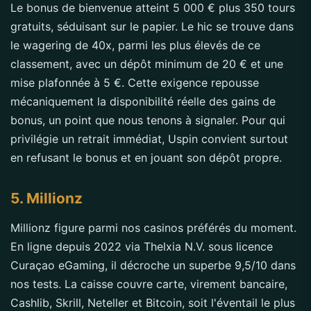
Le bonus de bienvenue atteint 5 000 € plus 350 tours
gratuits, séduisant sur le papier. Le hic se trouve dans
le wagering de 40x, parmi les plus élevés de ce
classement, avec un dépôt minimum de 20 € et une
mise plafonnée à 5 €. Cette exigence repousse
mécaniquement la disponibilité réelle des gains de
bonus, un point que nous tenons à signaler. Pour qui
privilégie un retrait immédiat, Uspin convient surtout
en refusant le bonus et en jouant son dépôt propre.
5. Millionz
Millionz figure parmi nos casinos préférés du moment.
En ligne depuis 2022 via Thelxia N.V. sous licence
Curaçao eGaming, il décroche un superbe 9,5/10 dans
nos tests. La caisse couvre carte, virement bancaire,
Cashlib, Skrill, Neteller et Bitcoin, soit l'éventail le plus