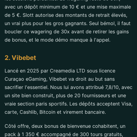
avec un dépôt minimum de 10 € et une mise maximale
de 5 €. Slott autorise des montants de retrait élevés,
un vrai plus pour les gros gagnants. Seul bémol, il faut
boucler ce wagering de 30x avant de retirer les gains
de bonus, et le mode démo manque à l'appel.
2. Vibebet
Lancé en 2025 par Creamedia LTD sous licence
Curaçao eGaming, Vibebet va droit au but sans
sacrifier l'essentiel. Nous lui avons attribué 7,8/10, avec
un site bien construit, plus de 20 fournisseurs et une
vraie section paris sportifs. Les dépôts acceptent Visa,
carte, Cashlib, Bitcoin et virement bancaire.
Côté offre, deux bonus de bienvenue cohabitent, un
pack à 1 350 € accompagné de 300 tours gratuits,