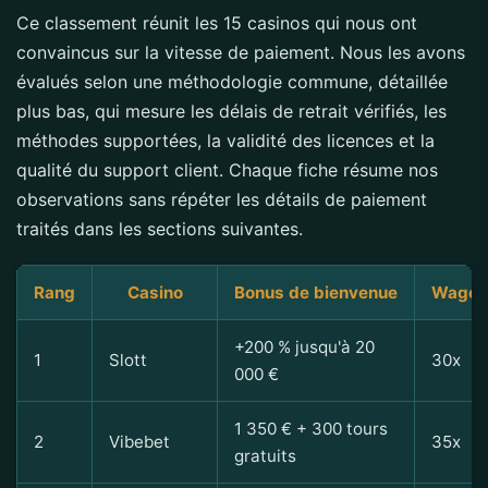
Ce classement réunit les 15 casinos qui nous ont
convaincus sur la vitesse de paiement. Nous les avons
évalués selon une méthodologie commune, détaillée
plus bas, qui mesure les délais de retrait vérifiés, les
méthodes supportées, la validité des licences et la
qualité du support client. Chaque fiche résume nos
observations sans répéter les détails de paiement
traités dans les sections suivantes.
Rang
Casino
Bonus de bienvenue
Wager
+200 % jusqu'à 20
1
Slott
30x
000 €
1 350 € + 300 tours
2
Vibebet
35x
gratuits