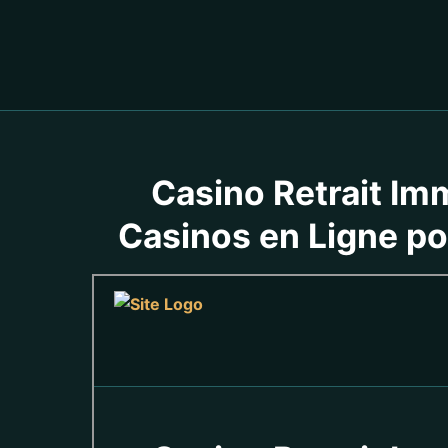
Casino Retrait Imm
Casinos en Ligne p