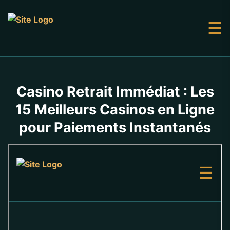
☰
Casino Retrait Immédiat : Les
15 Meilleurs Casinos en Ligne
pour Paiements Instantanés