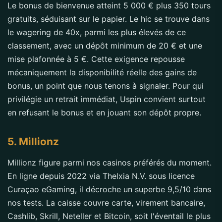
Le bonus de bienvenue atteint 5 000 € plus 350 tours
gratuits, séduisant sur le papier. Le hic se trouve dans
le wagering de 40x, parmi les plus élevés de ce
classement, avec un dépôt minimum de 20 € et une
mise plafonnée à 5 €. Cette exigence repousse
mécaniquement la disponibilité réelle des gains de
bonus, un point que nous tenons à signaler. Pour qui
privilégie un retrait immédiat, Uspin convient surtout
en refusant le bonus et en jouant son dépôt propre.
5. Millionz
Millionz figure parmi nos casinos préférés du moment.
En ligne depuis 2022 via Thelxia N.V. sous licence
Curaçao eGaming, il décroche un superbe 9,5/10 dans
nos tests. La caisse couvre carte, virement bancaire,
Cashlib, Skrill, Neteller et Bitcoin, soit l'éventail le plus