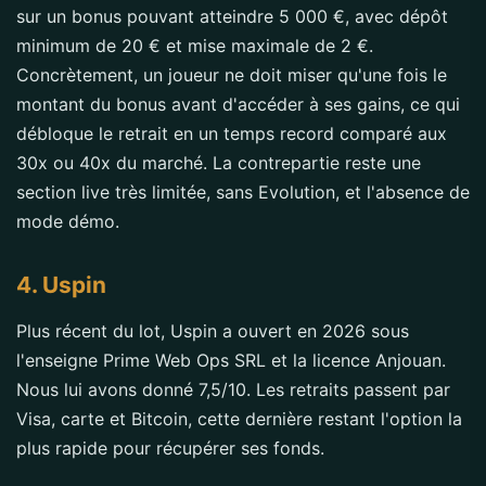
sur un bonus pouvant atteindre 5 000 €, avec dépôt
minimum de 20 € et mise maximale de 2 €.
Concrètement, un joueur ne doit miser qu'une fois le
montant du bonus avant d'accéder à ses gains, ce qui
débloque le retrait en un temps record comparé aux
30x ou 40x du marché. La contrepartie reste une
section live très limitée, sans Evolution, et l'absence de
mode démo.
4. Uspin
Plus récent du lot, Uspin a ouvert en 2026 sous
l'enseigne Prime Web Ops SRL et la licence Anjouan.
Nous lui avons donné 7,5/10. Les retraits passent par
Visa, carte et Bitcoin, cette dernière restant l'option la
plus rapide pour récupérer ses fonds.