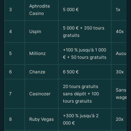
Aphrodite
3
5 000 €
1x
Casino
5 000 € + 350 tours
4
Uspin
40x
gratuits
+100 % jusqu'à 1 000
5
Millionz
Aucun
€ + 50 tours gratuits
6
Chanze
6 500 €
30x
20 tours gratuits
Sans
7
Casinozer
sans dépôt + 100
wager
tours gratuits
+300 % jusqu'à 2
8
Ruby Vegas
20x
000 €