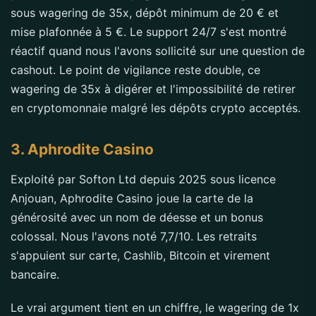
sous wagering de 35x, dépôt minimum de 20 € et
mise plafonnée à 5 €. Le support 24/7 s'est montré
réactif quand nous l'avons sollicité sur une question de
cashout. Le point de vigilance reste double, ce
wagering de 35x à digérer et l'impossibilité de retirer
en cryptomonnaie malgré les dépôts crypto acceptés.
3. Aphrodite Casino
Exploité par Softon Ltd depuis 2025 sous licence
Anjouan, Aphrodite Casino joue la carte de la
générosité avec un nom de déesse et un bonus
colossal. Nous l'avons noté 7,7/10. Les retraits
s'appuient sur carte, Cashlib, Bitcoin et virement
bancaire.
Le vrai argument tient en un chiffre, le wagering de 1x