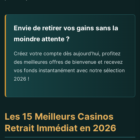
Envie de retirer vos gains sans la
moindre attente ?
Créez votre compte dès aujourd'hui, profitez
des meilleures offres de bienvenue et recevez
vos fonds instantanément avec notre sélection
2026 !
Les 15 Meilleurs Casinos
Retrait Immédiat en 2026