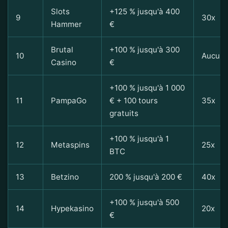
Slots
+125 % jusqu'à 400
9
30x
Hammer
€
Brutal
+100 % jusqu'à 300
10
Aucun
Casino
€
+100 % jusqu'à 1 000
11
PampaGo
€ + 100 tours
35x
gratuits
+100 % jusqu'à 1
12
Metaspins
25x
BTC
13
Betzino
200 % jusqu'à 200 €
40x
+100 % jusqu'à 500
14
Hypekasino
20x
€