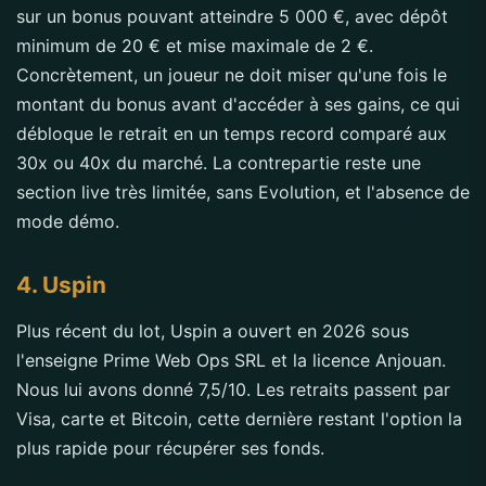
sur un bonus pouvant atteindre 5 000 €, avec dépôt
minimum de 20 € et mise maximale de 2 €.
Concrètement, un joueur ne doit miser qu'une fois le
montant du bonus avant d'accéder à ses gains, ce qui
débloque le retrait en un temps record comparé aux
30x ou 40x du marché. La contrepartie reste une
section live très limitée, sans Evolution, et l'absence de
mode démo.
4. Uspin
Plus récent du lot, Uspin a ouvert en 2026 sous
l'enseigne Prime Web Ops SRL et la licence Anjouan.
Nous lui avons donné 7,5/10. Les retraits passent par
Visa, carte et Bitcoin, cette dernière restant l'option la
plus rapide pour récupérer ses fonds.