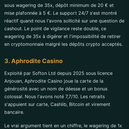
sous wagering de 35x, dépôt minimum de 20 € et
mise plafonnée à 5 €. Le support 24/7 s'est montré
réactif quand nous l'avons sollicité sur une question de
cashout. Le point de vigilance reste double, ce
wagering de 35x à digérer et l'impossibilité de retirer
en cryptomonnaie malgré les dépôts crypto acceptés.
3. Aphrodite Casino
Exploité par Softon Ltd depuis 2025 sous licence
Anjouan, Aphrodite Casino joue la carte de la
générosité avec un nom de déesse et un bonus
colossal. Nous l'avons noté 7,7/10. Les retraits
s'appuient sur carte, Cashlib, Bitcoin et virement
bancaire.
Le vrai argument tient en un chiffre, le wagering de 1x