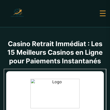
☰
Casino Retrait Immédiat : Les
15 Meilleurs Casinos en Ligne
pour Paiements Instantanés