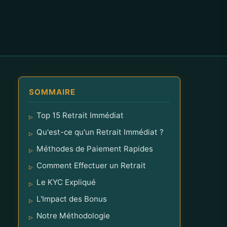
SOMMAIRE
Top 15 Retrait Immédiat
Qu'est-ce qu'un Retrait Immédiat ?
Méthodes de Paiement Rapides
Comment Effectuer un Retrait
Le KYC Expliqué
L'Impact des Bonus
Notre Méthodologie