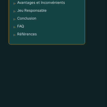
Avantages et Inconvénients
Jeu Responsable
Conclusion
FAQ
Références