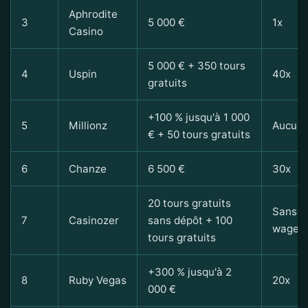
Aphrodite
3
5 000 €
1x
Casino
5 000 € + 350 tours
4
Uspin
40x
gratuits
+100 % jusqu'à 1 000
5
Millionz
Aucun
€ + 50 tours gratuits
6
Chanze
6 500 €
30x
20 tours gratuits
Sans
7
Casinozer
sans dépôt + 100
wager
tours gratuits
+300 % jusqu'à 2
8
Ruby Vegas
20x
000 €