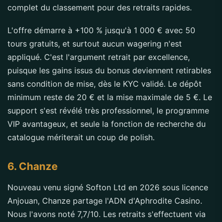
complet du classement pour des retraits rapides.
L'offre démarre à +100 % jusqu'à 1 000 € avec 50
tours gratuits, et surtout aucun wagering n'est
appliqué. C'est l'argument retrait par excellence,
puisque les gains issus du bonus deviennent retirables
sans condition de mise, dès le KYC validé. Le dépôt
minimum reste de 20 € et la mise maximale de 5 €. Le
support s'est révélé très professionnel, le programme
VIP avantageux, et seule la fonction de recherche du
catalogue mériterait un coup de polish.
6. Chanze
Nouveau venu signé Softon Ltd en 2026 sous licence
Anjouan, Chanze partage l'ADN d'Aphrodite Casino.
Nous l'avons noté 7,7/10. Les retraits s'effectuent via