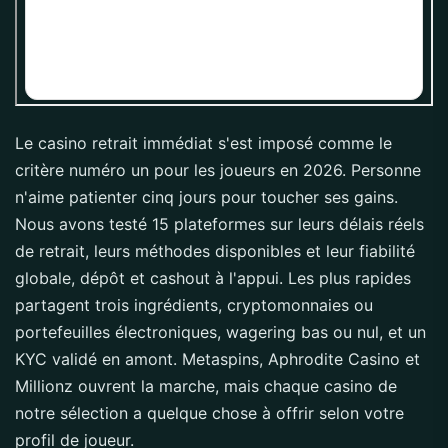
Le casino retrait immédiat s'est imposé comme le
critère numéro un pour les joueurs en 2026. Personne
n'aime patienter cinq jours pour toucher ses gains.
Nous avons testé 15 plateformes sur leurs délais réels
de retrait, leurs méthodes disponibles et leur fiabilité
globale, dépôt et cashout à l'appui. Les plus rapides
partagent trois ingrédients, cryptomonnaies ou
portefeuilles électroniques, wagering bas ou nul, et un
KYC validé en amont. Metaspins, Aphrodite Casino et
Millionz ouvrent la marche, mais chaque casino de
notre sélection a quelque chose à offrir selon votre
profil de joueur.