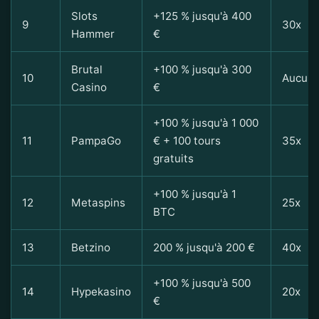
Slots
+125 % jusqu'à 400
9
30x
Hammer
€
Brutal
+100 % jusqu'à 300
10
Aucun
Casino
€
+100 % jusqu'à 1 000
11
PampaGo
€ + 100 tours
35x
gratuits
+100 % jusqu'à 1
12
Metaspins
25x
BTC
13
Betzino
200 % jusqu'à 200 €
40x
+100 % jusqu'à 500
14
Hypekasino
20x
€