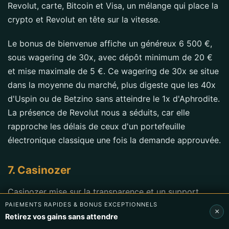
Revolut, carte, Bitcoin et Visa, un mélange qui place la
crypto et Revolut en tête sur la vitesse.
Le bonus de bienvenue affiche un généreux 6 500 €,
sous wagering de 30x, avec dépôt minimum de 20 €
et mise maximale de 5 €. Ce wagering de 30x se situe
dans la moyenne du marché, plus digeste que les 40x
d'Uspin ou de Betzino sans atteindre le 1x d'Aphrodite.
La présence de Revolut nous a séduits, car elle
rapproche les délais de ceux d'un portefeuille
électronique classique une fois la demande approuvée.
7. Casinozer
Casinozer mise sur la transparence et un support
francophone qui nous a fait forte impression. Sous
PAIEMENTS RAPIDES & BONUS EXCEPTIONNELS
×
Retirez vos gains sans attendre
licence Curaçao, la plateforme propose plus de 5 000