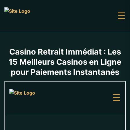
☰
Casino Retrait Immédiat : Les
15 Meilleurs Casinos en Ligne
pour Paiements Instantanés