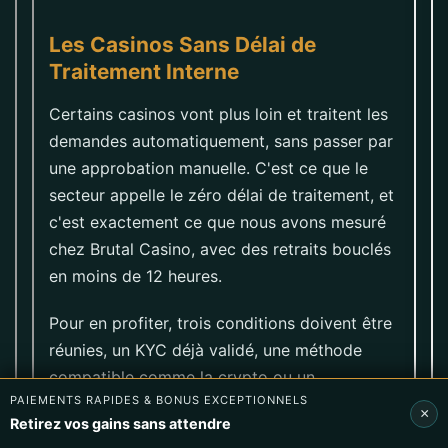
PAIEMENTS RAPIDES & BONUS EXCEPTIONNELS
×
Retirez vos gains sans attendre