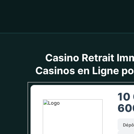
Casino Retrait Imm
Casinos en Ligne p