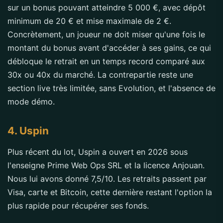
sur un bonus pouvant atteindre 5 000 €, avec dépôt
minimum de 20 € et mise maximale de 2 €.
Concrètement, un joueur ne doit miser qu'une fois le
montant du bonus avant d'accéder à ses gains, ce qui
débloque le retrait en un temps record comparé aux
30x ou 40x du marché. La contrepartie reste une
section live très limitée, sans Evolution, et l'absence de
mode démo.
4. Uspin
Plus récent du lot, Uspin a ouvert en 2026 sous
l'enseigne Prime Web Ops SRL et la licence Anjouan.
Nous lui avons donné 7,5/10. Les retraits passent par
Visa, carte et Bitcoin, cette dernière restant l'option la
plus rapide pour récupérer ses fonds.