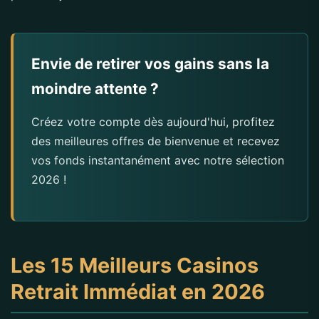
Envie de retirer vos gains sans la
moindre attente ?
Créez votre compte dès aujourd'hui, profitez
des meilleures offres de bienvenue et recevez
vos fonds instantanément avec notre sélection
2026 !
Les 15 Meilleurs Casinos
Retrait Immédiat en 2026