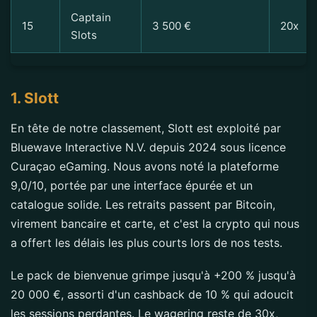
Captain
15
3 500 €
20x
Slots
1. Slott
En tête de notre classement, Slott est exploité par
Bluewave Interactive N.V. depuis 2024 sous licence
Curaçao eGaming. Nous avons noté la plateforme
9,0/10, portée par une interface épurée et un
catalogue solide. Les retraits passent par Bitcoin,
virement bancaire et carte, et c'est la crypto qui nous
a offert les délais les plus courts lors de nos tests.
Le pack de bienvenue grimpe jusqu'à +200 % jusqu'à
20 000 €, assorti d'un cashback de 10 % qui adoucit
les sessions perdantes. Le wagering reste de 30x,