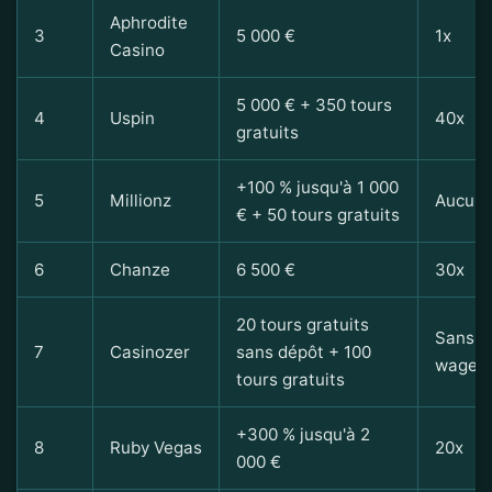
Aphrodite
3
5 000 €
1x
Casino
5 000 € + 350 tours
4
Uspin
40x
gratuits
+100 % jusqu'à 1 000
5
Millionz
Aucun
€ + 50 tours gratuits
6
Chanze
6 500 €
30x
20 tours gratuits
Sans
7
Casinozer
sans dépôt + 100
wager
tours gratuits
+300 % jusqu'à 2
8
Ruby Vegas
20x
000 €