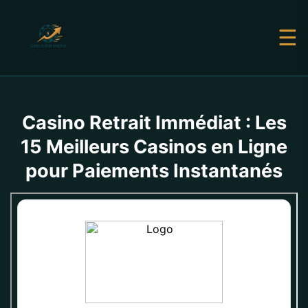
☰
Casino Retrait Immédiat : Les
15 Meilleurs Casinos en Ligne
pour Paiements Instantanés