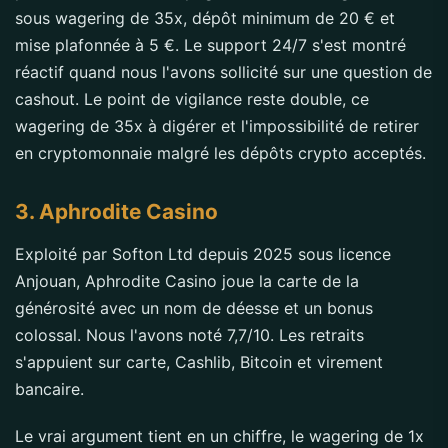
sous wagering de 35x, dépôt minimum de 20 € et
mise plafonnée à 5 €. Le support 24/7 s'est montré
réactif quand nous l'avons sollicité sur une question de
cashout. Le point de vigilance reste double, ce
wagering de 35x à digérer et l'impossibilité de retirer
en cryptomonnaie malgré les dépôts crypto acceptés.
3. Aphrodite Casino
Exploité par Softon Ltd depuis 2025 sous licence
Anjouan, Aphrodite Casino joue la carte de la
générosité avec un nom de déesse et un bonus
colossal. Nous l'avons noté 7,7/10. Les retraits
s'appuient sur carte, Cashlib, Bitcoin et virement
bancaire.
Le vrai argument tient en un chiffre, le wagering de 1x