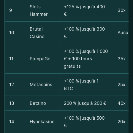
Slots
+125 % jusqu'à 400
9
30x
Hammer
€
Brutal
+100 % jusqu'à 300
10
Aucun
Casino
€
+100 % jusqu'à 1 000
11
PampaGo
€ + 100 tours
35x
gratuits
+100 % jusqu'à 1
12
Metaspins
25x
BTC
13
Betzino
200 % jusqu'à 200 €
40x
+100 % jusqu'à 500
14
Hypekasino
20x
€