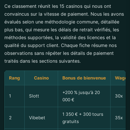
Ce classement réunit les 15 casinos qui nous ont
convaincus sur la vitesse de paiement. Nous les avons
évalués selon une méthodologie commune, détaillée
plus bas, qui mesure les délais de retrait vérifiés, les
méthodes supportées, la validité des licences et la
qualité du support client. Chaque fiche résume nos
observations sans répéter les détails de paiement
traités dans les sections suivantes.
Rang
Casino
Bonus de bienvenue
Wager
+200 % jusqu'à 20
1
Slott
30x
000 €
1 350 € + 300 tours
2
Vibebet
35x
gratuits