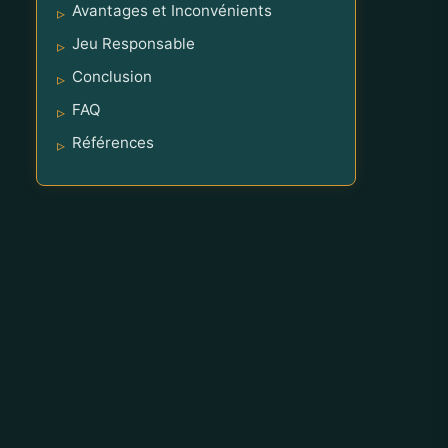
Avantages et Inconvénients
Jeu Responsable
Conclusion
FAQ
Références